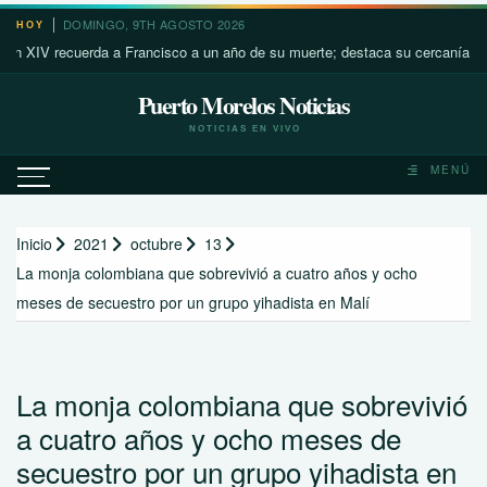
Saltar
DOMINGO, 9TH AGOSTO 2026
HOY
al
recuerda a Francisco a un año de su muerte; destaca su cercanía con los má
contenido
Puerto Morelos Noticias
NOTICIAS EN VIVO
MENÚ
Inicio
2021
octubre
13
La monja colombiana que sobrevivió a cuatro años y ocho
meses de secuestro por un grupo yihadista en Malí
La monja colombiana que sobrevivió
a cuatro años y ocho meses de
secuestro por un grupo yihadista en