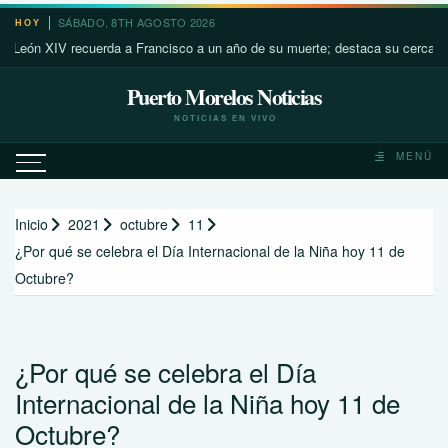
Saltar
SÁBADO, 8TH AGOSTO 2026
HOY
al
n XIV recuerda a Francisco a un año de su muerte; destaca su cercanía con 
contenido
Puerto Morelos Noticias
NOTICIAS EN VIVO
MENÚ
Inicio
2021
octubre
11
¿Por qué se celebra el Día Internacional de la Niña hoy 11 de
Octubre?
¿Por qué se celebra el Día
Internacional de la Niña hoy 11 de
Octubre?