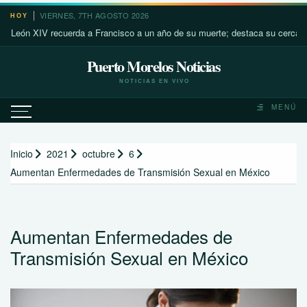
Saltar
VIERNES, 7TH AGOSTO 2026
HOY
al
n XIV recuerda a Francisco a un año de su muerte; destaca su cercanía con 
contenido
Puerto Morelos Noticias
NOTICIAS EN VIVO
MENÚ
Inicio
2021
octubre
6
Aumentan Enfermedades de Transmisión Sexual en México
Aumentan Enfermedades de
Transmisión Sexual en México