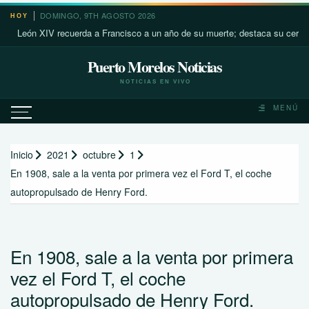
Saltar
DOMINGO, 9TH AGOSTO 2026
HOY
al
eón XIV recuerda a Francisco a un año de su muerte; destaca su cercanía c
contenido
Puerto Morelos Noticias
NOTICIAS EN VIVO
MENÚ
Inicio
2021
octubre
1
En 1908, sale a la venta por primera vez el Ford T, el coche
autopropulsado de Henry Ford.
En 1908, sale a la venta por primera
vez el Ford T, el coche
autopropulsado de Henry Ford.