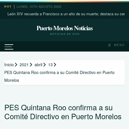
Saltar
LUNES, 10TH AGOSTO 2026
HOY
al
eón XIV recuerda a Francisco a un año de su muerte; destaca su cercanía co
contenido
Puerto Morelos Noticias
NOTICIAS EN VIVO
MENÚ
Inicio
2021
abril
13
PES Quintana Roo confirma a su Comité Directivo en Puerto
Morelos
PES Quintana Roo confirma a su
Comité Directivo en Puerto Morelos