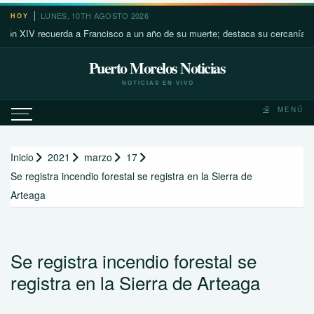
Saltar
LUNES, 10TH AGOSTO 2026
HOY
al
V recuerda a Francisco a un año de su muerte; destaca su cercanía con los
contenido
Puerto Morelos Noticias
NOTICIAS EN VIVO
MENÚ
Inicio
2021
marzo
17
Se registra incendio forestal se registra en la Sierra de
Arteaga
Se registra incendio forestal se
registra en la Sierra de Arteaga