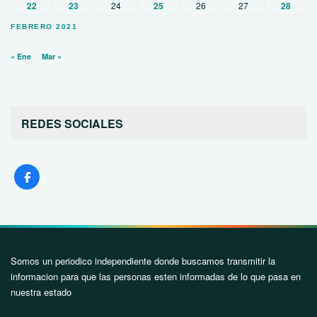
22
23
24
25
26
27
28
FEBRERO 2021
« Ene
Mar »
REDES SOCIALES
Somos un periodico independiente donde buscamos transmitir la
informacion para que las personas esten informadas de lo que pasa en
nuestra estado