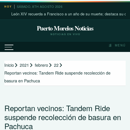
Saltar
SÁBADO, 8TH AGOSTO 2026
HOY
al
León XIV recuerda a Francisco a un año de su muerte; destaca su cercanía 
contenido
Puerto Morelos Noticias
NOTICIAS EN VIVO
MENÚ
Inicio
2021
febrero
22
Reportan vecinos: Tandem Ride suspende recolección de
basura en Pachuca
Reportan vecinos: Tandem Ride
suspende recolección de basura en
Pachuca