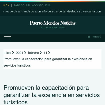
Saltar
SÁBADO, 8TH AGOSTO 2026
HOY
al
uerda a Francisco a un año de su muerte; destaca su cercanía con los más p
contenido
Puerto Morelos Noticias
NOTICIAS EN VIVO
MENÚ
Inicio
2021
febrero
11
Promueven la capacitación para garantizar la excelencia en
servicios turísticos
Promueven la capacitación para
garantizar la excelencia en servicios
turísticos