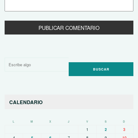
Buscar
por:
CALENDARIO
L
M
X
J
V
S
D
1
2
3
4
5
6
7
8
9
10