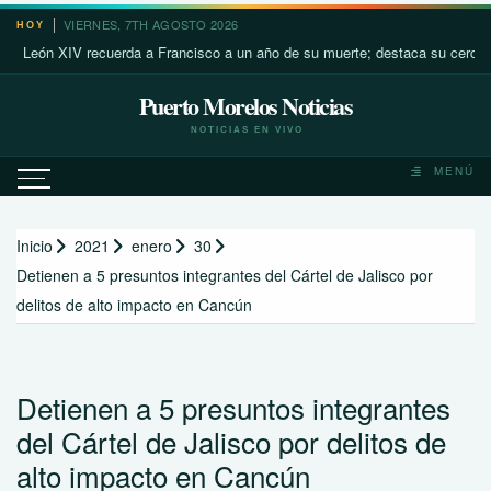
Saltar
VIERNES, 7TH AGOSTO 2026
HOY
al
n XIV recuerda a Francisco a un año de su muerte; destaca su cercanía con 
contenido
Puerto Morelos Noticias
NOTICIAS EN VIVO
MENÚ
Inicio
2021
enero
30
Detienen a 5 presuntos integrantes del Cártel de Jalisco por
delitos de alto impacto en Cancún
Detienen a 5 presuntos integrantes
del Cártel de Jalisco por delitos de
alto impacto en Cancún