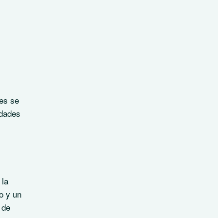
tes se
idades
 la
o y un
 de