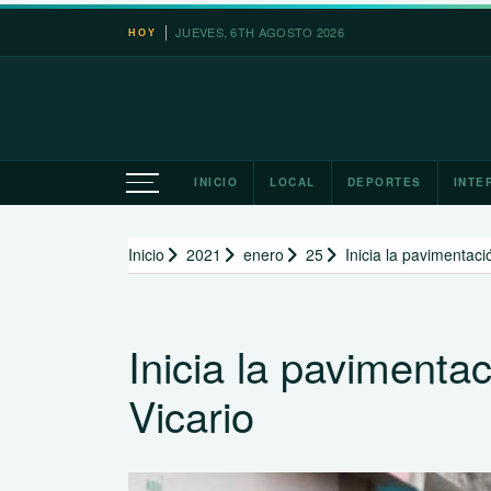
Saltar
JUEVES, 6TH AGOSTO 2026
León X
HOY
al
contenido
INICIO
LOCAL
DEPORTES
INTE
Inicio
2021
enero
25
Inicia la pavimentaci
Inicia la pavimenta
Vicario