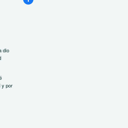
a dio
d
é
 y por