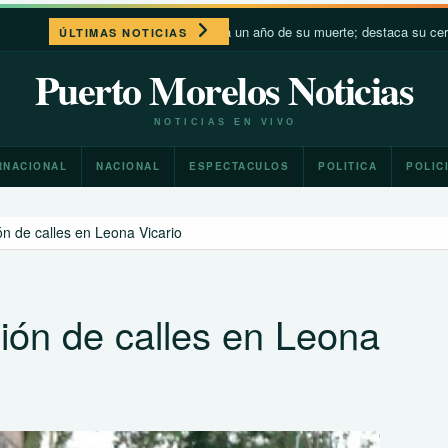
IV recuerda a Francisco a un año de su muerte; destaca su cercanía con los
ÚLTIMAS NOTICIAS
Puerto Morelos Noticias
NOTICIAS EN VIVO
RNACIONAL
NACIONAL
ESPECTACULOS
POLITICA
POLIC
ón de calles en Leona Vicario
ción de calles en Leona