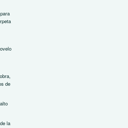
 para
rpeta
Novelo
obra,
os de
alto
de la