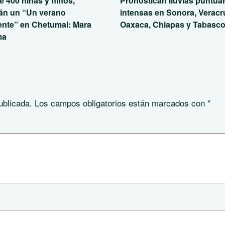
e 400 niñas y niños,
Pronostican lluvias puntua
án un “Un verano
intensas en Sonora, Veracr
ente” en Chetumal: Mara
Oaxaca, Chiapas y Tabasc
ma
ublicada.
Los campos obligatorios están marcados con
*