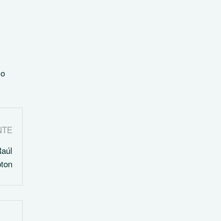
mo
NTE
Raúl
ton