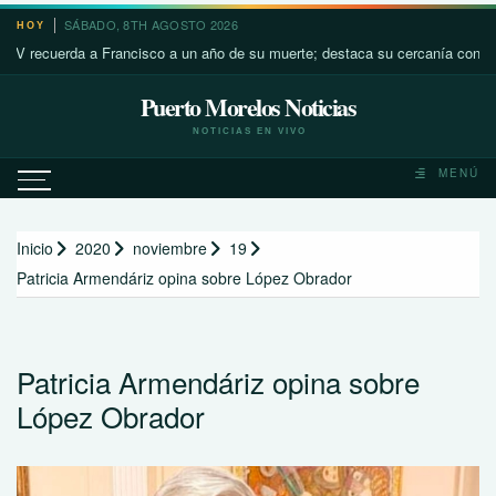
Saltar
SÁBADO, 8TH AGOSTO 2026
HOY
al
cuerda a Francisco a un año de su muerte; destaca su cercanía con los más 
contenido
Puerto Morelos Noticias
NOTICIAS EN VIVO
MENÚ
Inicio
2020
noviembre
19
Patricia Armendáriz opina sobre López Obrador
Patricia Armendáriz opina sobre
López Obrador