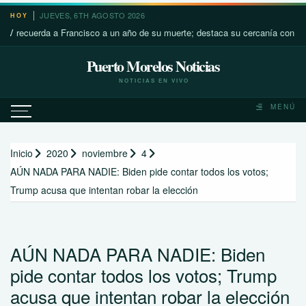
Saltar
JUEVES, 6TH AGOSTO 2026
HOY
al
da a Francisco a un año de su muerte; destaca su cercanía con los más pobr
contenido
Puerto Morelos Noticias
NOTICIAS EN VIVO
MENÚ
Inicio
2020
noviembre
4
AÚN NADA PARA NADIE: Biden pide contar todos los votos;
Trump acusa que intentan robar la elección
AÚN NADA PARA NADIE: Biden
pide contar todos los votos; Trump
acusa que intentan robar la elección