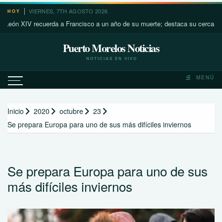
Saltar
VIERNES, 7TH AGOSTO 2026
HOY
al
XIV recuerda a Francisco a un año de su muerte; destaca su cercanía con lo
contenido
Puerto Morelos Noticias
NOTICIAS EN VIVO
MENÚ
Inicio
2020
octubre
23
Se prepara Europa para uno de sus más difíciles inviernos
Se prepara Europa para uno de sus
más difíciles inviernos