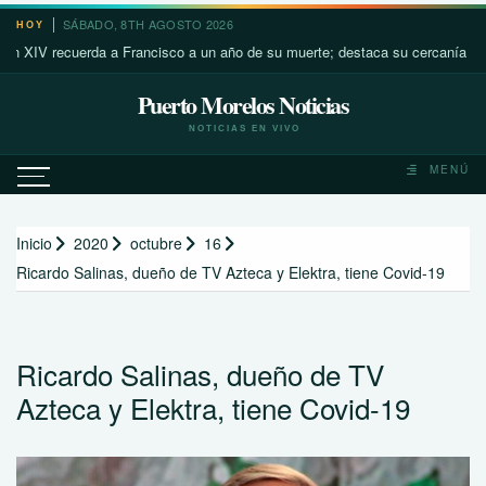
Saltar
SÁBADO, 8TH AGOSTO 2026
HOY
al
 recuerda a Francisco a un año de su muerte; destaca su cercanía con los m
contenido
Puerto Morelos Noticias
NOTICIAS EN VIVO
MENÚ
Inicio
2020
octubre
16
Ricardo Salinas, dueño de TV Azteca y Elektra, tiene Covid-19
Ricardo Salinas, dueño de TV
Azteca y Elektra, tiene Covid-19