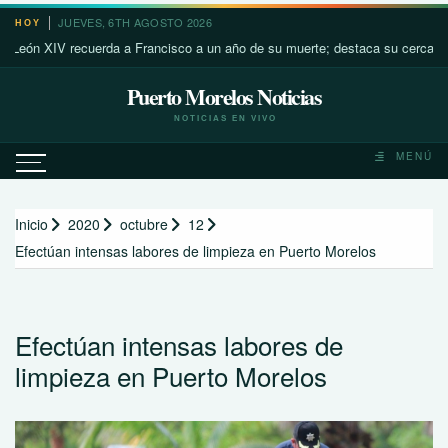
Saltar
JUEVES, 6TH AGOSTO 2026
HOY
al
XIV recuerda a Francisco a un año de su muerte; destaca su cercanía con l
contenido
Puerto Morelos Noticias
NOTICIAS EN VIVO
MENÚ
Inicio
2020
octubre
12
Efectúan intensas labores de limpieza en Puerto Morelos
Efectúan intensas labores de
limpieza en Puerto Morelos