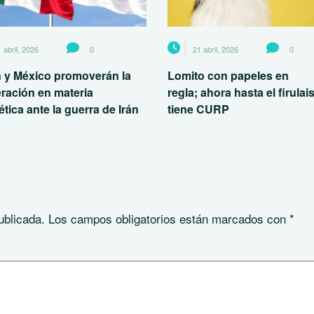
 abril, 2026
0
21 abril, 2026
0
 y México promoverán la
Lomito con papeles en
ración en materia
regla; ahora hasta el firulai
tica ante la guerra de Irán
tiene CURP
ublicada.
Los campos obligatorios están marcados con
*