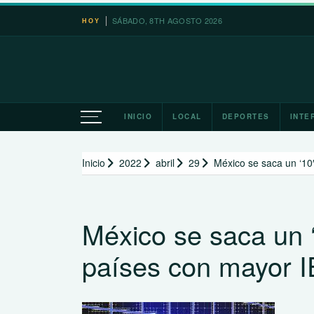
Saltar
SÁBADO, 8TH AGOSTO 2026
HOY
al
contenido
INICIO
LOCAL
DEPORTES
INTE
Inicio
2022
abril
29
México se saca un ‘10
México se saca un ‘
países con mayor 