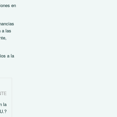
ciones en
anancias
 a las
nte,
ios a la
NTE
n la
UU.?