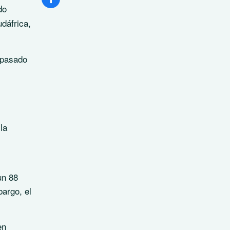
do
udáfrica,
 pasado
la
un 88
bargo, el
en