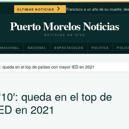
León XIV recuerda a Francisco a un año de su muerte; destaca su c
ÚLTIMAS NOTICIAS
Puerto Morelos Noticias
NOTICIAS EN VIVO
RNACIONAL
NACIONAL
ESPECTACULOS
POLITICA
POLIC
′: queda en el top de países con mayor IED en 2021
10′: queda en el top de
IED en 2021